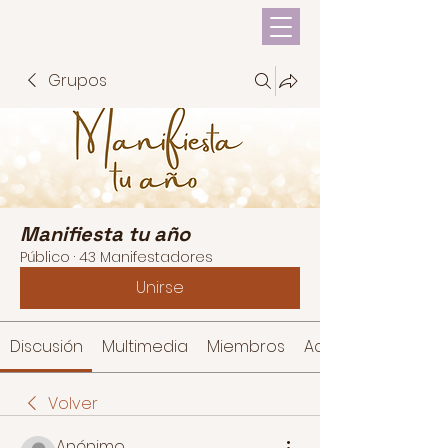
Grupos
Manifiesta tu año
Público
·
43 Manifestadores
Unirse
Discusión
Multimedia
Miembros
Acerca de
Volver
Anónimo