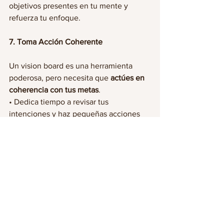
objetivos presentes en tu mente y 
refuerza tu enfoque.
7. Toma Acción Coherente
Un vision board es una herramienta 
poderosa, pero necesita que 
actúes en 
coherencia con tus metas
.
• Dedica tiempo a revisar tus 
intenciones y haz pequeñas acciones 
que te acerquen a ellas.
• Celebra tus avances, por pequeños 
que sean, y ajusta tu visión si es 
necesario.
Consejos Extra
• 
Sé específica pero flexible
: Define 
metas claras, pero deja espacio para 
que el universo te sorprenda.